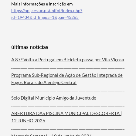
Mais informações e inscrição em
https://opj.ces.uc.pt/unifoj/index.php?
id=19434&id_lingua=1&pag=45265
Termo de Pesquisa
últimas notícias
A 87.ª Volta a Portugal em Bicicleta passa por Vila Viçosa
Categorias gerais
Programa Sub-Regional de Ação de Gestão Integrada de
Fogos Rurais do Alentejo Central
Selo Digital Município Amigo da Juventude
Filtros
ABERTURA DAS PISCINA MUNICIPAL DESCOBERTA |
12 JUNHO 2026