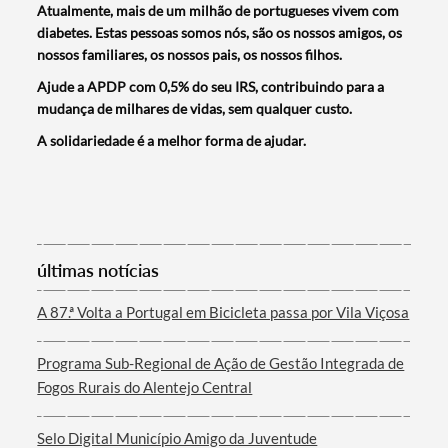
Atualmente, mais de um milhão de portugueses vivem com
diabetes. Estas pessoas somos nós, são os nossos amigos, os
nossos familiares, os nossos pais, os nossos filhos.
Ajude a APDP com 0,5% do seu IRS, contribuindo para a
mudança de milhares de vidas, sem qualquer custo.
A solidariedade é a melhor forma de ajudar.
Termo de Pesquisa
últimas notícias
Categorias gerais
A 87.ª Volta a Portugal em Bicicleta passa por Vila Viçosa
Programa Sub-Regional de Ação de Gestão Integrada de
Fogos Rurais do Alentejo Central
Filtros
Selo Digital Município Amigo da Juventude