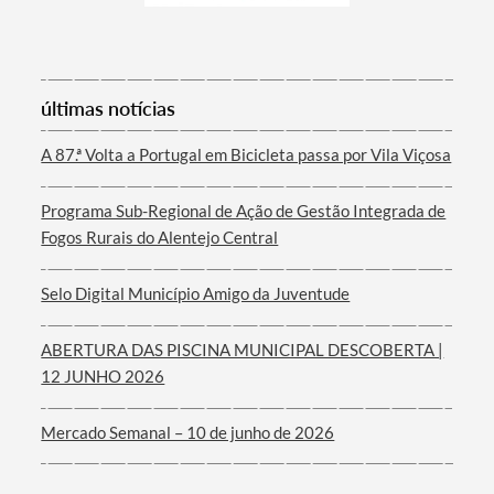
Termo de Pesquisa
últimas notícias
A 87.ª Volta a Portugal em Bicicleta passa por Vila Viçosa
Programa Sub-Regional de Ação de Gestão Integrada de
Fogos Rurais do Alentejo Central
Categorias gerais
Selo Digital Município Amigo da Juventude
ABERTURA DAS PISCINA MUNICIPAL DESCOBERTA |
12 JUNHO 2026
Filtros
Mercado Semanal – 10 de junho de 2026