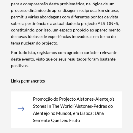
para a compreensão desta problemática, na lógica de um
processo dinâmico de aprendizagem recíproca. Em síntese,
permitiu várias abordagens com diferentes pontos de vista
sobre a pertinência e a actualidade do projecto ALSTONES,
constituindo, por isso, um espaço propício ao aparecimento
Filtros
de novas ideias e de experiências inovadoras em torno do
tema nuclear do projecto.
Por tudo isto, registamos com agrado o carácter relevante
deste evento, visto que os seus resultados foram bastante
positivos.
Links permanentes
Promoção do Projecto Alstones-Alentejo’s
Stones In The World (Alstones-Pedras do
Alentejo no Mundo), em Lisboa: Uma
Semente Que Deu Fruto