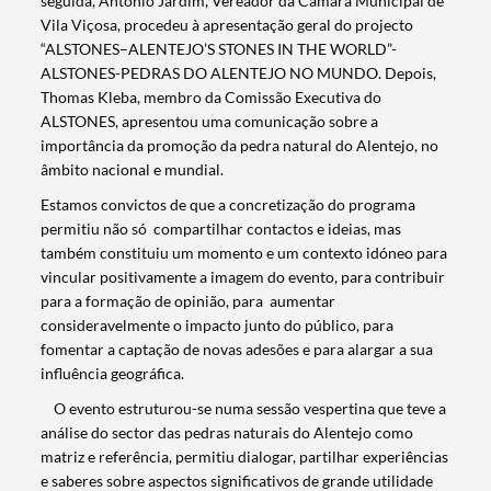
seguida, António Jardim, Vereador da Câmara Municipal de
Vila Viçosa, procedeu à apresentação geral do projecto
“ALSTONES–ALENTEJO’S STONES IN THE WORLD”-
ALSTONES-PEDRAS DO ALENTEJO NO MUNDO. Depois,
Thomas Kleba, membro da Comissão Executiva do
ALSTONES, apresentou uma comunicação sobre a
importância da promoção da pedra natural do Alentejo, no
âmbito nacional e mundial.
Estamos convictos de que a concretização do programa
permitiu não só compartilhar contactos e ideias, mas
também constituiu um momento e um contexto idóneo para
vincular positivamente a imagem do evento, para contribuir
para a formação de opinião, para aumentar
consideravelmente o impacto junto do público, para
Termo de Pesquisa
fomentar a captação de novas adesões e para alargar a sua
influência geográfica.
O evento estruturou-se numa sessão vespertina que teve a
análise do sector das pedras naturais do Alentejo como
matriz e referência, permitiu dialogar, partilhar experiências
Categorias gerais
e saberes sobre aspectos significativos de grande utilidade