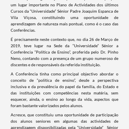
um lugar importante no Plano de Actividades dos últimos
Cursos da “Universidade” Sénior Padre Joaquim Espanca de
Vila Viçosa, constituindo uma oportunidade de
aprendizagem de natureza mais pontual, como é o caso das
Conferências.
É precisamente neste contexto que, no dia 26 de Março de
2019, teve lugar na Sede da “Universidade” Sénior a
Conferência “Política de Ensino”, proferida pelo Dr. Pinho
Neno, contando com a presença de um grupo numeroso de
discentes e de responsáveis da referida instituição.
A Conferência tinha como principal objectivo abordar o
conceito de “política de ensino”, desde a perspectiva
inclusiva e da prevalência do papel da família, do Estado e
das instituições com competências nesta matéria, sem
esquecer, ainda, o ensino ao longo da vida, aspectos que
Termo de Pesquisa
foram bastante valorizados pelos alunos.
Acresce, que constituiu uma oportunidade de participação
dos alunos seniores em algumas das actividades de
aprendizagem disponibilizadas pela “Universidade” Sénior