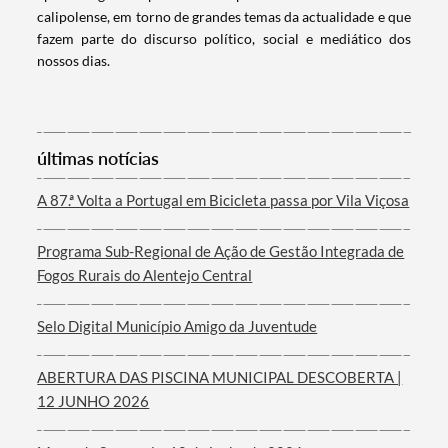
calipolense, em torno de grandes temas da actualidade e que
Categorias gerais
fazem parte do discurso político, social e mediático dos
nossos dias.
Filtros
últimas notícias
A 87.ª Volta a Portugal em Bicicleta passa por Vila Viçosa
Programa Sub-Regional de Ação de Gestão Integrada de
Fogos Rurais do Alentejo Central
Selo Digital Município Amigo da Juventude
ABERTURA DAS PISCINA MUNICIPAL DESCOBERTA |
12 JUNHO 2026