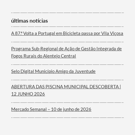
últimas notícias
Filtros
A 87.ª Volta a Portugal em Bicicleta passa por Vila Viçosa
Programa Sub-Regional de Ação de Gestão Integrada de
Fogos Rurais do Alentejo Central
Selo Digital Município Amigo da Juventude
ABERTURA DAS PISCINA MUNICIPAL DESCOBERTA |
12 JUNHO 2026
Mercado Semanal – 10 de junho de 2026