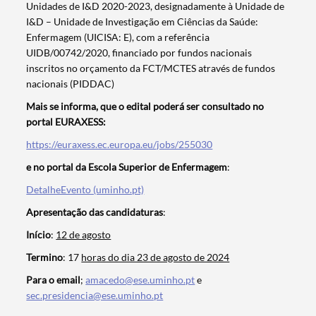
Unidades de I&D 2020-2023, designadamente à Unidade de
I&D – Unidade de Investigação em Ciências da Saúde:
Enfermagem (UICISA: E), com a referência
UIDB/00742/2020, financiado por fundos nacionais
inscritos no orçamento da FCT/MCTES através de fundos
nacionais (PIDDAC)
Mais se informa, que o edital poderá ser consultado no
portal EURAXESS:
https://euraxess.ec.europa.eu/jobs/255030
e no portal da Escola Superior de Enfermagem
:
DetalheEvento (uminho.pt)
Apresentação das candidaturas
:
Termo de Pesquisa
Início
:
12 de agosto
Termino
: 17
horas do dia 23 de agosto de 2024
Para o email
;
amacedo@ese.uminho.pt
e
sec.presidencia@ese.uminho.pt
Categorias gerais