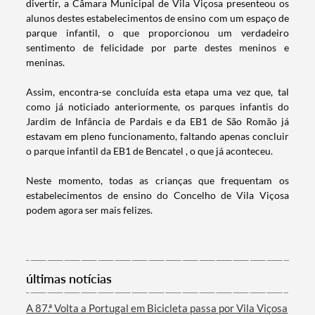
divertir, a Câmara Municipal de Vila Viçosa presenteou os
alunos destes estabelecimentos de ensino com um espaço de
parque infantil, o que proporcionou um verdadeiro
sentimento de felicidade por parte destes meninos e
meninas.
Assim, encontra-se concluída esta etapa uma vez que, tal
como já noticiado anteriormente, os parques infantis do
Jardim de Infância de Pardais e da EB1 de São Romão já
estavam em pleno funcionamento, faltando apenas concluir
o parque infantil da EB1 de Bencatel , o que já aconteceu.
Termo de Pesquisa
Neste momento, todas as crianças que frequentam os
estabelecimentos de ensino do Concelho de Vila Viçosa
podem agora ser mais felizes.
Categorias gerais
últimas notícias
A 87.ª Volta a Portugal em Bicicleta passa por Vila Viçosa