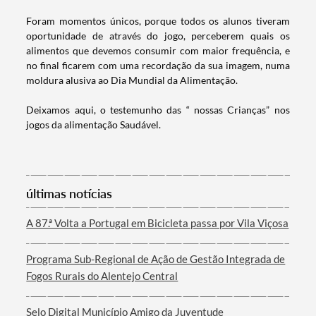
Foram momentos únicos, porque todos os alunos tiveram
oportunidade de através do jogo, perceberem quais os
alimentos que devemos consumir com maior frequência, e
Categorias gerais
no final ficarem com uma recordação da sua imagem, numa
moldura alusiva ao Dia Mundial da Alimentação.
Deixamos aqui, o testemunho das “ nossas Crianças” nos
jogos da alimentação Saudável.
Filtros
últimas notícias
A 87.ª Volta a Portugal em Bicicleta passa por Vila Viçosa
Programa Sub-Regional de Ação de Gestão Integrada de
Fogos Rurais do Alentejo Central
Selo Digital Município Amigo da Juventude