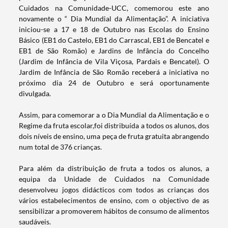
Cuidados na Comunidade-UCC, comemorou este ano
novamente o “ Dia Mundial da Alimentação”. A iniciativa
iniciou-se a 17 e 18 de Outubro nas Escolas do Ensino
Básico (EB1 do Castelo, EB1 do Carrascal, EB1 de Bencatel e
EB1 de São Romão) e Jardins de Infância do Concelho
(Jardim de Infância de Vila Viçosa, Pardais e Bencatel). O
Jardim de Infância de São Romão receberá a iniciativa no
próximo dia 24 de Outubro e será oportunamente
divulgada.
Assim, para comemorar a o Dia Mundial da Alimentação e o
Regime da fruta escolar,foi distribuída a todos os alunos, dos
dois níveis de ensino, uma peça de fruta gratuita abrangendo
num total de 376 crianças.
Para além da distribuição de fruta a todos os alunos, a
equipa da Unidade de Cuidados na Comunidade
desenvolveu jogos didácticos com todos as crianças dos
vários estabelecimentos de ensino, com o objectivo de as
Termo de Pesquisa
sensibilizar a promoverem hábitos de consumo de alimentos
saudáveis.