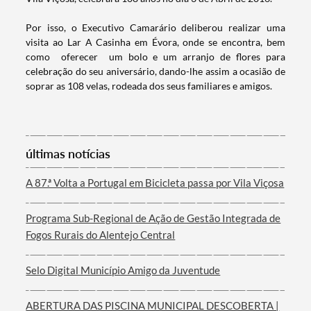
Por isso, o Executivo Camarário deliberou realizar uma
visita ao Lar A Casinha em Évora, onde se encontra, bem
como oferecer um bolo e um arranjo de flores para
celebração do seu aniversário, dando-lhe assim a ocasião de
soprar as 108 velas, rodeada dos seus familiares e amigos. ​
Termo de Pesquisa
últimas notícias
A 87.ª Volta a Portugal em Bicicleta passa por Vila Viçosa
Categorias gerais
Programa Sub-Regional de Ação de Gestão Integrada de
Fogos Rurais do Alentejo Central
Selo Digital Município Amigo da Juventude
Filtros
ABERTURA DAS PISCINA MUNICIPAL DESCOBERTA |