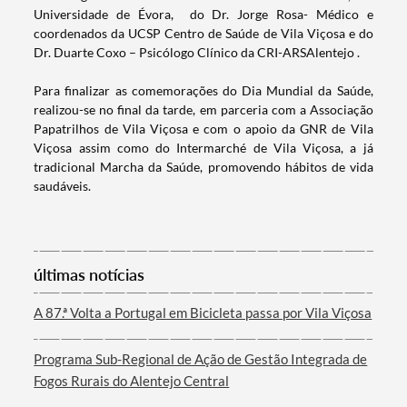
Universidade de Évora, do Dr. Jorge Rosa- Médico e
coordenados da UCSP Centro de Saúde de Vila Viçosa e do
Dr. Duarte Coxo – Psicólogo Clínico da CRI-ARSAlentejo .
Para finalizar as comemorações do Dia Mundial da Saúde,
realizou-se no final da tarde, em parceria com a Associação
Papatrilhos de Vila Viçosa e com o apoio da GNR de Vila
Viçosa assim como do Intermarché de Vila Viçosa, a já
tradicional Marcha da Saúde, promovendo hábitos de vida
Termo de Pesquisa
saudáveis.
últimas notícias
Categorias gerais
A 87.ª Volta a Portugal em Bicicleta passa por Vila Viçosa
Programa Sub-Regional de Ação de Gestão Integrada de
Fogos Rurais do Alentejo Central
Filtros