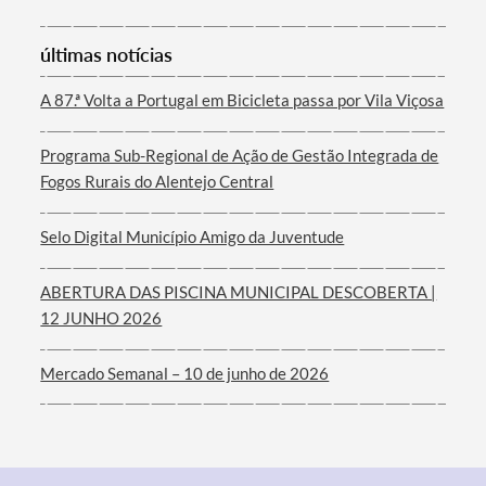
últimas notícias
A 87.ª Volta a Portugal em Bicicleta passa por Vila Viçosa
Filtros
Programa Sub-Regional de Ação de Gestão Integrada de
Fogos Rurais do Alentejo Central
Selo Digital Município Amigo da Juventude
ABERTURA DAS PISCINA MUNICIPAL DESCOBERTA |
12 JUNHO 2026
Mercado Semanal – 10 de junho de 2026