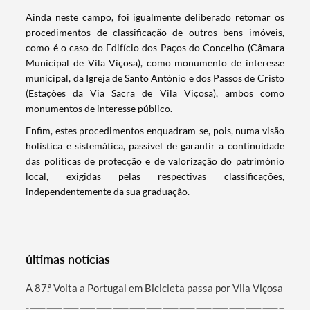
Termo de Pesquisa
Ainda neste campo, foi igualmente deliberado retomar os
procedimentos de classificação de outros bens imóveis,
como é o caso do Edifício dos Paços do Concelho (Câmara
Municipal de Vila Viçosa), como monumento de interesse
municipal, da Igreja de Santo António e dos Passos de Cristo
Categorias gerais
(Estações da Via Sacra de Vila Viçosa), ambos como
monumentos de interesse público.
Enfim, estes procedimentos enquadram-se, pois, numa visão
holística e sistemática, passível de garantir a continuidade
das políticas de protecção e de valorização do património
local, exigidas pelas respectivas classificações,
Filtros
independentemente da sua graduação.
últimas notícias
A 87.ª Volta a Portugal em Bicicleta passa por Vila Viçosa