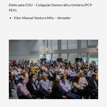
Eleito pela CDU – Coligação Democrática Unitária (PCP-
PEV):
Termo de Pesquisa
Vitor Manuel Ventura Mila –
Vereador
Categorias gerais
Filtros