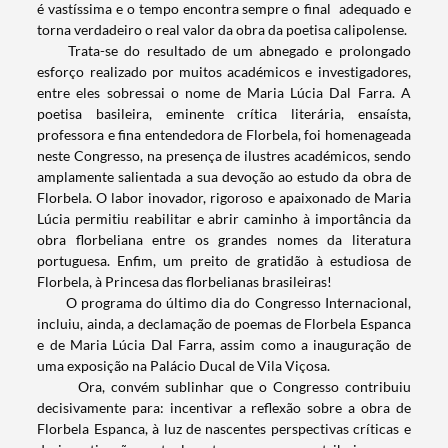
é vastíssima e o tempo encontra sempre o final adequado e
torna verdadeiro o real valor da obra da poetisa calipolense.
Trata-se do resultado de um abnegado e prolongado
esforço realizado por muitos académicos e investigadores,
entre eles sobressai o nome de Maria Lúcia Dal Farra. A
poetisa basileira, eminente crítica literária, ensaísta,
professora e fina entendedora de Florbela, foi homenageada
neste Congresso, na presença de ilustres académicos, sendo
Termo de Pesquisa
amplamente salientada a sua devoção ao estudo da obra de
Florbela. O labor inovador, rigoroso e apaixonado de Maria
Lúcia permitiu reabilitar e abrir caminho à importância da
obra florbeliana entre os grandes nomes da literatura
portuguesa. Enfim, um preito de gratidão à estudiosa de
Florbela, à Princesa das florbelianas brasileiras!
Categorias gerais
O programa do último dia do Congresso Internacional,
incluiu, ainda, a declamação de poemas de Florbela Espanca
e de Maria Lúcia Dal Farra, assim como a inauguração de
uma exposição na Palácio Ducal de Vila Viçosa.
Ora, convém sublinhar que o Congresso contribuiu
decisivamente para: incentivar a reflexão sobre a obra de
Filtros
Florbela Espanca, à luz de nascentes perspectivas críticas e