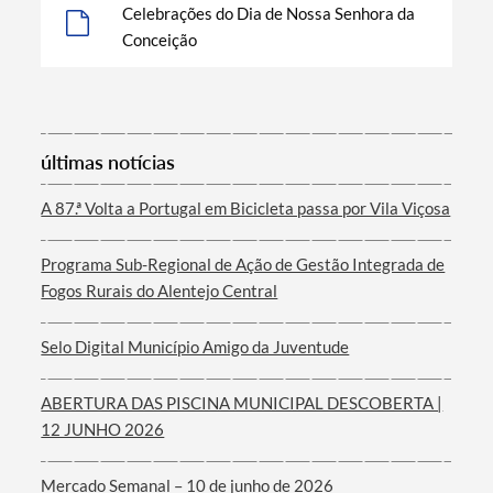
Celebrações do Dia de Nossa Senhora da
Conceição
Termo de Pesquisa
últimas notícias
A 87.ª Volta a Portugal em Bicicleta passa por Vila Viçosa
Programa Sub-Regional de Ação de Gestão Integrada de
Categorias gerais
Fogos Rurais do Alentejo Central
Selo Digital Município Amigo da Juventude
ABERTURA DAS PISCINA MUNICIPAL DESCOBERTA |
Filtros
12 JUNHO 2026
Mercado Semanal – 10 de junho de 2026