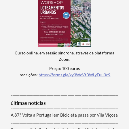
Termo de Pesquisa
Categorias gerais
Curso online, em sessão síncrona, através da plataforma
Zoom.
Preço: 100 euros
Filtros
Inscrições:
https://forms.gle/xy3WoVtBWLyEuu3c9
últimas notícias
A 87.ª Volta a Portugal em Bicicleta passa por Vila Viçosa