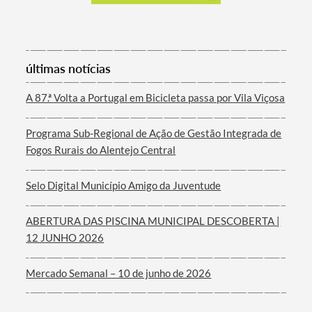
Termo de Pesquisa
últimas notícias
A 87.ª Volta a Portugal em Bicicleta passa por Vila Viçosa
Programa Sub-Regional de Ação de Gestão Integrada de
Fogos Rurais do Alentejo Central
Categorias gerais
Selo Digital Município Amigo da Juventude
ABERTURA DAS PISCINA MUNICIPAL DESCOBERTA |
12 JUNHO 2026
Filtros
Mercado Semanal – 10 de junho de 2026