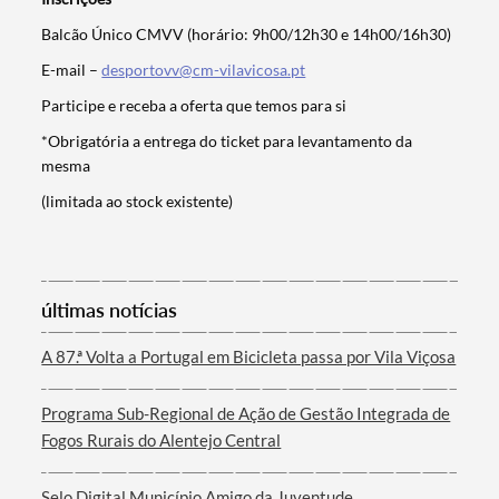
Balcão Único CMVV (horário: 9h00/12h30 e 14h00/16h30)
E-mail –
desportovv@cm-vilavicosa.pt
Participe e receba a oferta que temos para si
*Obrigatória a entrega do ticket para levantamento da
mesma
(limitada ao stock existente)
Termo de Pesquisa
últimas notícias
Categorias gerais
A 87.ª Volta a Portugal em Bicicleta passa por Vila Viçosa
Programa Sub-Regional de Ação de Gestão Integrada de
Fogos Rurais do Alentejo Central
Filtros
Selo Digital Município Amigo da Juventude