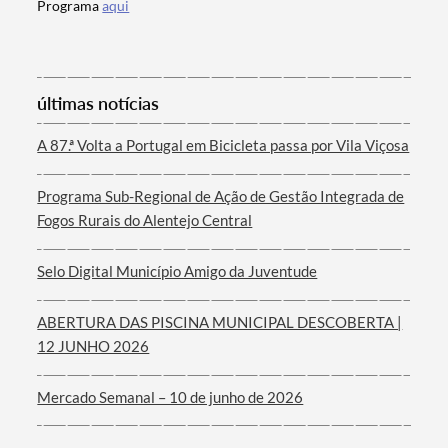
Programa
aqui
Termo de Pesquisa
últimas notícias
A 87.ª Volta a Portugal em Bicicleta passa por Vila Viçosa
Programa Sub-Regional de Ação de Gestão Integrada de
Fogos Rurais do Alentejo Central
Categorias gerais
Selo Digital Município Amigo da Juventude
ABERTURA DAS PISCINA MUNICIPAL DESCOBERTA |
Filtros
12 JUNHO 2026
Mercado Semanal – 10 de junho de 2026