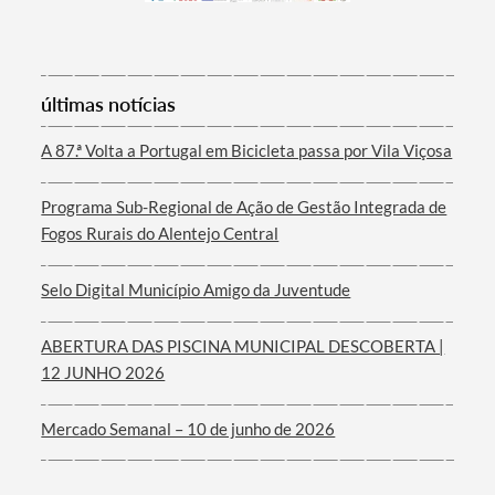
Termo de Pesquisa
últimas notícias
A 87.ª Volta a Portugal em Bicicleta passa por Vila Viçosa
Programa Sub-Regional de Ação de Gestão Integrada de
Fogos Rurais do Alentejo Central
Categorias gerais
Selo Digital Município Amigo da Juventude
ABERTURA DAS PISCINA MUNICIPAL DESCOBERTA |
12 JUNHO 2026
Filtros
Mercado Semanal – 10 de junho de 2026