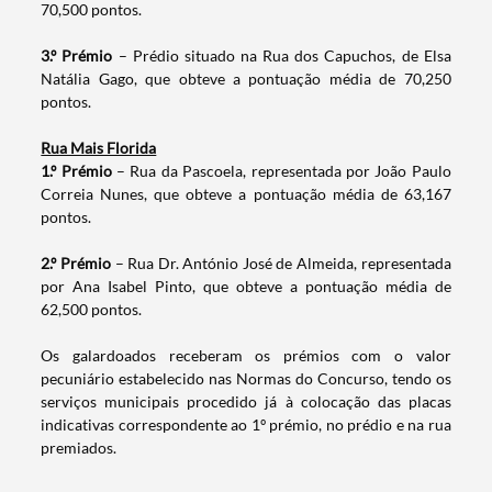
70,500 pontos
.
3.º Prémio
– Prédio situado na Rua dos Capuchos, de Elsa
Natália Gago, que obteve a pontuação média de 70,250
Termo de Pesquisa
pontos.
Rua Mais Florida
1.º Prémio
– Rua da Pascoela, representada por João Paulo
Correia Nunes, que obteve a pontuação média de 63,167
Categorias gerais
pontos.
2.º Prémio
– Rua Dr. António José de Almeida, representada
por Ana Isabel Pinto, que obteve a pontuação média de
62,500 pontos.
Filtros
Os galardoados receberam os prémios com o valor
pecuniário estabelecido nas Normas do Concurso, tendo os
serviços municipais procedido já à colocação das placas
indicativas correspondente ao 1º prémio, no prédio e na rua
premiados.