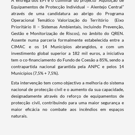
A entrega dos EPI é o culminar do projecto “Aquisição de
Equipamentos de Protecção Individual – Alentejo Central”
através de uma candidatura ao abrigo do Programa
Operacional Temático Valorização do Território (Eixo
Prioritário II – Sistemas Ambientais, incluindo Prevenção,
Gestão e Monitorização de Riscos), no âmbito do QREN.
Assente numa parceria formalmente estabelecida entre a
CIMAC e os 14 Municípios abrangidos, e com um
investimento global superior a 182 mil euros, a iniciativa
tem o co-financiamento do Fundo de Coesão a 85%, sendo a
contrapartida nacional garantida pela ANPC e pelos 14
Municípios (7,5% + 7,5%).
Esta intervenção tem como objectivo a melhoria do sistema
Termo de Pesquisa
nacional de protecção civil e o aumento da sua capacidade,
designadamente através do reforço de equipamentos de
protecção civil, contribuindo para uma maior segurança e
maior eficácia no combate aos incêndios em espaços
naturais.
Categorias gerais