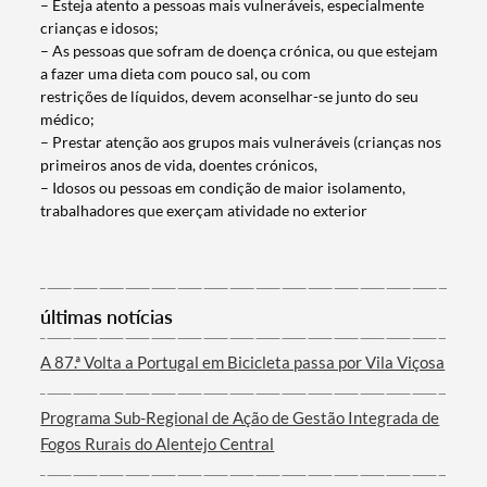
– Esteja atento a pessoas mais vulneráveis, especialmente
crianças e idosos;
– As pessoas que sofram de doença crónica, ou que estejam
a fazer uma dieta com pouco sal, ou com
restrições de líquidos, devem aconselhar-se junto do seu
médico;
– Prestar atenção aos grupos mais vulneráveis (crianças nos
primeiros anos de vida, doentes crónicos,
– Idosos ou pessoas em condição de maior isolamento,
Termo de Pesquisa
trabalhadores que exerçam atividade no exterior
últimas notícias
Categorias gerais
A 87.ª Volta a Portugal em Bicicleta passa por Vila Viçosa
Programa Sub-Regional de Ação de Gestão Integrada de
Fogos Rurais do Alentejo Central
Filtros