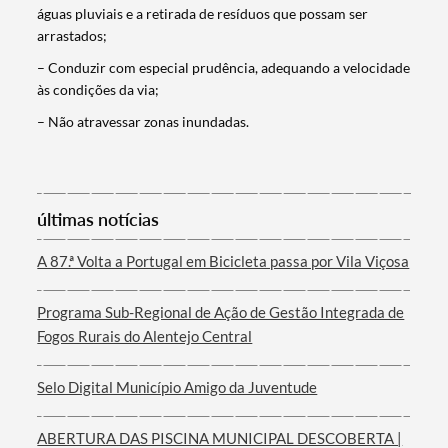
águas pluviais e a retirada de resíduos que possam ser
arrastados;
– Conduzir com especial prudência, adequando a velocidade
às condições da via;
– Não atravessar zonas inundadas.
Termo de Pesquisa
últimas notícias
A 87.ª Volta a Portugal em Bicicleta passa por Vila Viçosa
Categorias gerais
Programa Sub-Regional de Ação de Gestão Integrada de
Fogos Rurais do Alentejo Central
Selo Digital Município Amigo da Juventude
Filtros
ABERTURA DAS PISCINA MUNICIPAL DESCOBERTA |