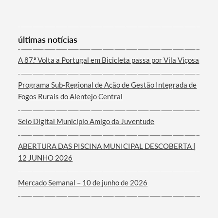
últimas notícias
Termo de Pesquisa
A 87.ª Volta a Portugal em Bicicleta passa por Vila Viçosa
Programa Sub-Regional de Ação de Gestão Integrada de
Fogos Rurais do Alentejo Central
Categorias gerais
Selo Digital Município Amigo da Juventude
ABERTURA DAS PISCINA MUNICIPAL DESCOBERTA |
12 JUNHO 2026
Filtros
Mercado Semanal – 10 de junho de 2026