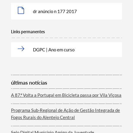
dr anúncio n 177 2017
Links permanentes
DGPC | Ano em curso
Termo de Pesquisa
últimas notícias
Categorias gerais
A 87.ª Volta a Portugal em Bicicleta passa por Vila Viçosa
Programa Sub-Regional de Ação de Gestão Integrada de
Fogos Rurais do Alentejo Central
Filtros
Selo Digital Município Amigo da Juventude