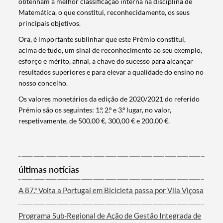
obtenham a melhor classificação interna na disciplina de
Matemática, o que constitui, reconhecidamente, os seus
principais objetivos.
Ora, é importante sublinhar que este Prémio constitui,
acima de tudo, um sinal de reconhecimento ao seu exemplo,
esforço e mérito, afinal, a chave do sucesso para alcançar
resultados superiores e para elevar a qualidade do ensino no
nosso concelho.
Os valores monetários da edição de 2020/2021 do referido
Termo de Pesquisa
Prémio são os seguintes: 1.º, 2.º e 3.º lugar, no valor,
respetivamente, de 500,00 €, 300,00 € e 200,00 €.
últimas notícias
Categorias gerais
A 87.ª Volta a Portugal em Bicicleta passa por Vila Viçosa
Programa Sub-Regional de Ação de Gestão Integrada de