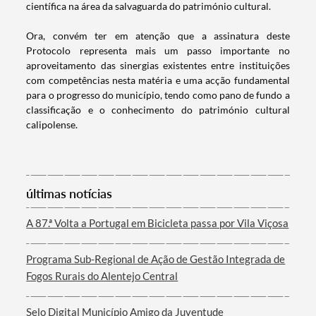
científica na área da salvaguarda do património cultural.
Ora, convém ter em atenção que a assinatura deste
Protocolo representa mais um passo importante no
Categorias gerais
aproveitamento das sinergias existentes entre instituições
com competências nesta matéria e uma acção fundamental
para o progresso do município, tendo como pano de fundo a
classificação e o conhecimento do património cultural
calipolense.
Filtros
últimas notícias
A 87.ª Volta a Portugal em Bicicleta passa por Vila Viçosa
Programa Sub-Regional de Ação de Gestão Integrada de
Fogos Rurais do Alentejo Central
Selo Digital Município Amigo da Juventude