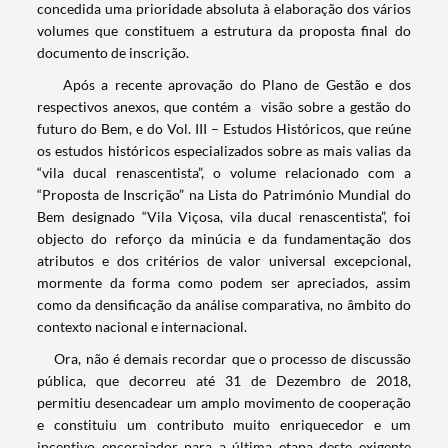
concedida uma prioridade absoluta à elaboração dos vários
volumes que constituem a estrutura da proposta final do
documento de inscrição.
Após a recente aprovação do Plano de Gestão e dos
respectivos anexos, que contém a visão sobre a gestão do
futuro do Bem, e do Vol. III – Estudos Históricos, que reúne
os estudos históricos especializados sobre as mais valias da
“vila ducal renascentista”, o volume relacionado com a
“Proposta de Inscrição” na Lista do Património Mundial do
Bem designado “Vila Viçosa, vila ducal renascentista”, foi
objecto do reforço da minúcia e da fundamentação dos
atributos e dos critérios de valor universal excepcional,
mormente da forma como podem ser apreciados, assim
como da densificação da análise comparativa, no âmbito do
contexto nacional e internacional.
Ora, não é demais recordar que o processo de discussão
pública, que decorreu até 31 de Dezembro de 2018,
permitiu desencadear um amplo movimento de cooperação
Termo de Pesquisa
e constituiu um contributo muito enriquecedor e um
incentivo encorajador para a última etapa deste exigente