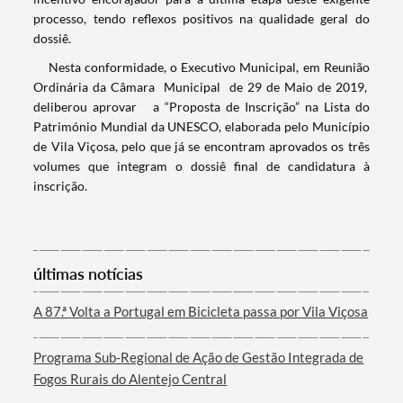
processo, tendo reflexos positivos na qualidade geral do
dossiê.
Nesta conformidade, o Executivo Municipal, em Reunião
Categorias gerais
Ordinária da Câmara Municipal de 29 de Maio de 2019,
deliberou aprovar a “Proposta de Inscrição” na Lista do
Património Mundial da UNESCO, elaborada pelo Município
de Vila Viçosa, pelo que já se encontram aprovados os três
volumes que integram o dossiê final de candidatura à
inscrição.
Filtros
últimas notícias
A 87.ª Volta a Portugal em Bicicleta passa por Vila Viçosa
Programa Sub-Regional de Ação de Gestão Integrada de
Fogos Rurais do Alentejo Central