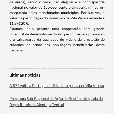
de euros), sendo o valor não elegível e a contrapartida
nacional no valor de 150.000 (cento e cinquenta mil euros)
assegurada pelos mencionados municípios. Por sua vez, o
valor da participação do município de Vila Viçosa ascende a
Categorias gerais
11.596,20 €.
Estamos, pois, perante uma cooperação com grande
potencial de desenvolvimento no que concerne à promoção
e à salvaguarda da qualidade de vida e da prestação de
cuidados de saúde das populações beneficiárias desta
parceria.
Filtros
últimas notícias
A 87.ª Volta a Portugal em Bicicleta passa por Vila Viçosa
Programa Sub-Regional de Ação de Gestão Integrada de
Fogos Rurais do Alentejo Central