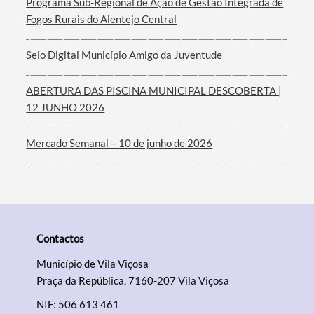
Programa Sub-Regional de Ação de Gestão Integrada de
Filtros
Fogos Rurais do Alentejo Central
Selo Digital Município Amigo da Juventude
ABERTURA DAS PISCINA MUNICIPAL DESCOBERTA |
12 JUNHO 2026
Mercado Semanal – 10 de junho de 2026
Contactos
Município de Vila Viçosa
Praça da República, 7160-207 Vila Viçosa
NIF: 506 613 461