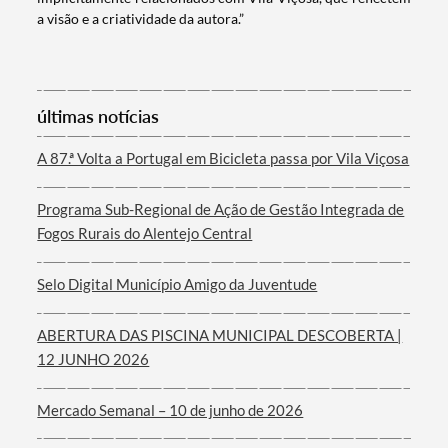
a visão e a criatividade da autora.”
Termo de Pesquisa
últimas notícias
A 87.ª Volta a Portugal em Bicicleta passa por Vila Viçosa
Programa Sub-Regional de Ação de Gestão Integrada de
Categorias gerais
Fogos Rurais do Alentejo Central
Selo Digital Município Amigo da Juventude
ABERTURA DAS PISCINA MUNICIPAL DESCOBERTA |
Filtros
12 JUNHO 2026
Mercado Semanal – 10 de junho de 2026