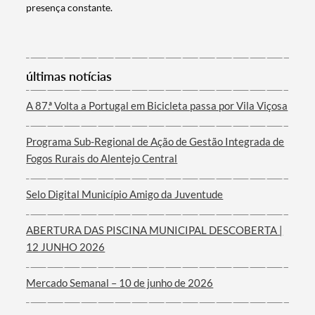
presença constante.
Termo de Pesquisa
últimas notícias
A 87.ª Volta a Portugal em Bicicleta passa por Vila Viçosa
Programa Sub-Regional de Ação de Gestão Integrada de
Categorias gerais
Fogos Rurais do Alentejo Central
Selo Digital Município Amigo da Juventude
ABERTURA DAS PISCINA MUNICIPAL DESCOBERTA |
Filtros
12 JUNHO 2026
Mercado Semanal – 10 de junho de 2026