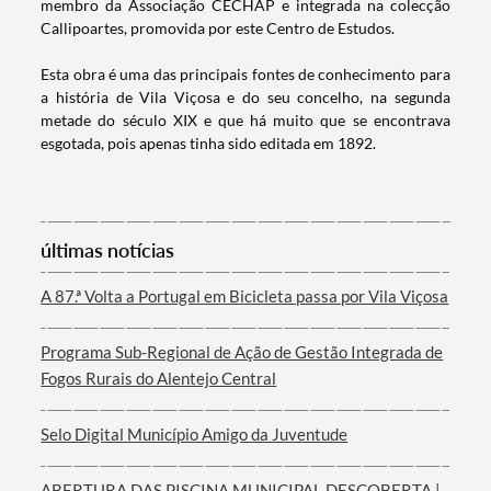
membro da Associação CECHAP e integrada na colecção
Callipoartes, promovida por este Centro de Estudos.
Esta obra é uma das principais fontes de conhecimento para
a história de Vila Viçosa e do seu concelho, na segunda
metade do século XIX e que há muito que se encontrava
esgotada, pois apenas tinha sido editada em 1892.
Termo de Pesquisa
últimas notícias
A 87.ª Volta a Portugal em Bicicleta passa por Vila Viçosa
Categorias gerais
Programa Sub-Regional de Ação de Gestão Integrada de
Fogos Rurais do Alentejo Central
Selo Digital Município Amigo da Juventude
Filtros
ABERTURA DAS PISCINA MUNICIPAL DESCOBERTA |