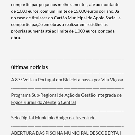
comparticipar pequenos melhoramentos, até ao montante
de 1.000 euros, com um limite de 15.000 euros por ano. Já
Categorias gerais
no caso de titulares do Cartão Municipal de Apoio Social, a
comparticipação em obras a realizar em residências
próprias aumenta até ao limite de 1.000 euros, por cada
obra.
Filtros
últimas notícias
A 87.ª Volta a Portugal em Bicicleta passa por Vila Viçosa
Programa Sub-Regional de Ação de Gestão Integrada de
Fogos Rurais do Alentejo Central
Selo Digital Município Amigo da Juventude
ABERTURA DAS PISCINA MUNICIPAL DESCOBERTA |