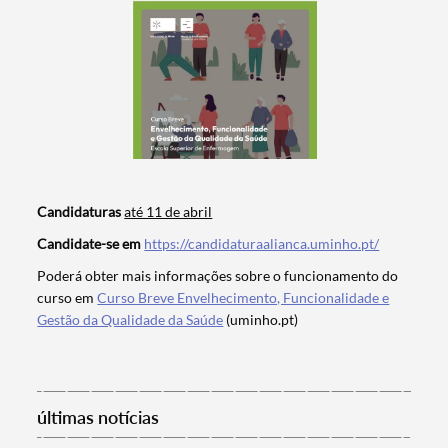
Candidaturas
até 11 de abril
Candidate-se em
https://candidaturaalianca.uminho.pt/
Termo de Pesquisa
Poderá obter mais informações sobre o funcionamento do
curso em
Curso Breve Envelhecimento, Funcionalidade e
Gestão da Qualidade da Saúde
(uminho.pt)
Categorias gerais
últimas notícias