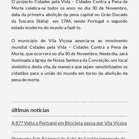
O projecto Cidades pela Vida – Cidades Contra a Pena de
Morte celebra-se todos os anos no dia 30 de Novembro,
data da primeira abolição da pena capital no Grão-Ducado
da Toscana (Itália) em 1786, sendo Portugal o segundo
estado moderno do mundo a fazê-lo.
O município de Vila Viçosa associa-se ao movimento
mundial Cidades pela Vida – Cidades Contra a Pena de
Morte, que ocorrerá no dia 30 de Novembro. Neste dia, será
iluminada a Igreja de Nossa Senhora da Conceição, um local
simbólico desta vila, de maneira que sejam sensibilizados os
Termo de Pesquisa
cidadãos para a união do mundo em torno da abolição da
pena de morte.
Categorias gerais
últimas notícias
A 87.ª Volta a Portugal em Bicicleta passa por Vila Viçosa
Programa Sub-Regional de Ação de Gestão Integrada de