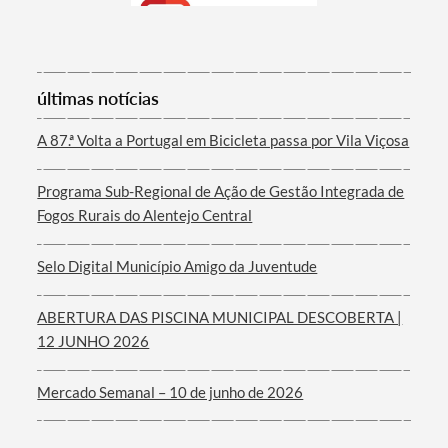
Termo de Pesquisa
últimas notícias
A 87.ª Volta a Portugal em Bicicleta passa por Vila Viçosa
Programa Sub-Regional de Ação de Gestão Integrada de
Fogos Rurais do Alentejo Central
Categorias gerais
Selo Digital Município Amigo da Juventude
ABERTURA DAS PISCINA MUNICIPAL DESCOBERTA |
12 JUNHO 2026
Filtros
Mercado Semanal – 10 de junho de 2026