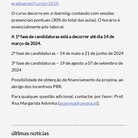
graduacoes?curso=2619
.
O curso decorre em
e-learning
, contando com sessões
presenciais pontuais (30% do total das aulas). O horário é
essencialmente pós-laboral.
A 1ª fase de candidaturas está a decorrer até dia 14 de
março de 2024.
2ª fase de candidaturas – 14 de maio a 21 de junho de 2024
3ª fase de candidaturas – 19 de agosto a 07 de setembro de
2024
Possibilidade de obtenção de financiamento da propina, ao
Termo de Pesquisa
abrigo dos incentivos PRR.
Para qualquer questão adicional, contactar por favor: Prof.
Ana Margarida Advinha (
anamma@uevora.pt
).
Categorias gerais
últimas notícias