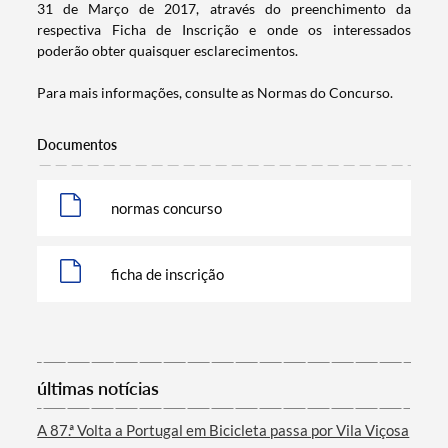
31 de Março de 2017, através do preenchimento da
Termo de Pesquisa
respectiva Ficha de Inscrição e onde os interessados
poderão obter quaisquer esclarecimentos.
Para mais informações, consulte​ as Normas do Concurso.​
Categorias gerais
Documentos
normas concurso
Filtros
ficha de inscrição
últimas notícias
A 87.ª Volta a Portugal em Bicicleta passa por Vila Viçosa