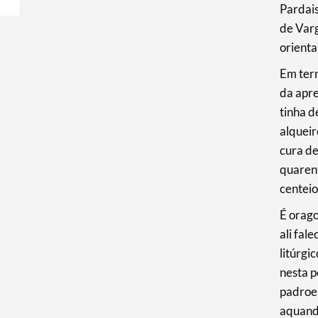
Pardais
de Varg
orienta
Em term
da apr
tinha d
alqueir
cura de
quarent
centeio
É orag
ali fal
litúrgi
nesta 
padroei
aquando