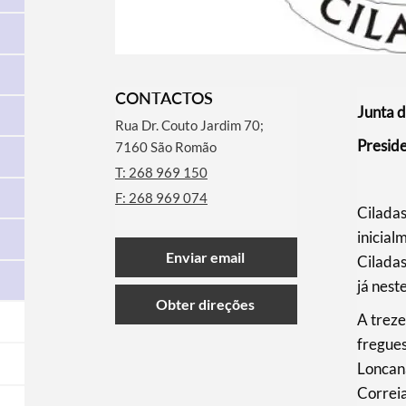
CONTACTOS
Junta d
Rua Dr. Couto Jardim 70;
Presid
7160 São Romão
T: 268 969 150
F: 268 969 074
Ciladas
inicial
Enviar email
Cilada
já nest
Obter direções
A treze
fregues
Loncan
Correia