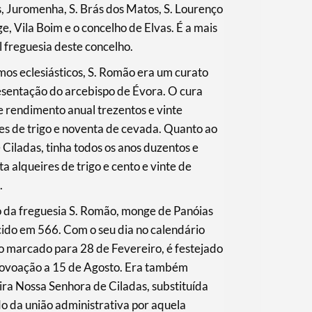
, Juromenha, S. Brás dos Matos, S. Lourenço
e, Vila Boim e o concelho de Elvas. É a mais
l freguesia deste concelho.
os eclesiásticos, S. Romão era um curato
esentação do arcebispo de Évora. O cura
e rendimento anual trezentos e vinte
es de trigo e noventa de cevada. Quanto ao
 Ciladas, tinha todos os anos duzentos e
a alqueires de trigo e cento e vinte de
.
o da freguesia S. Romão, monge de Panóias
ecido em 566. Com o seu dia no calendário
co marcado para 28 de Fevereiro, é festejado
povoação a 15 de Agosto. Era também
ra Nossa Senhora de Ciladas, substituída
 da união administrativa por aquela