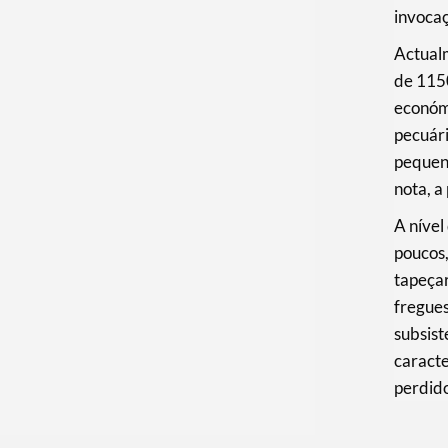
invoca
Actual
de 1150
económi
pecuária
pequeno
nota, a
A nível
poucos,
tapeçar
fregues
subsis
caract
perdid