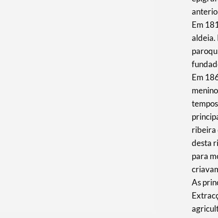
anterio
Em 181
aldeia.
paroqu
fundad
Em 1860
meninos
tempos,
princip
ribeira
desta r
para mo
criavam
As prin
Extrac
agricul