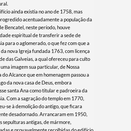
ural.
ifício ainda existia no ano de 1758, mas
progredido acentuadamente a população da
de Bencatel, neste período, houve
dade espiritual de transferir a sede de
ia para o aglomerado, o que fez com que a
 da nova Igreja fundada 1763, com licença
e das Galveias, a qual ofereceu para culto
 uma imagem sua particular, de Nossa
a do Alcance que em homenagem passou a
ago da nova casa de Deus, embora
isse santa Ana como titular e padroeira da
sia. Com a sagração do templo em 1770,
u-se à demolição do antigo, que ficara
ente desadornado. Arrancaram em 1950,
 sepulturas antigas, de mármore,
adas e provavelmente recolhidas do edifício