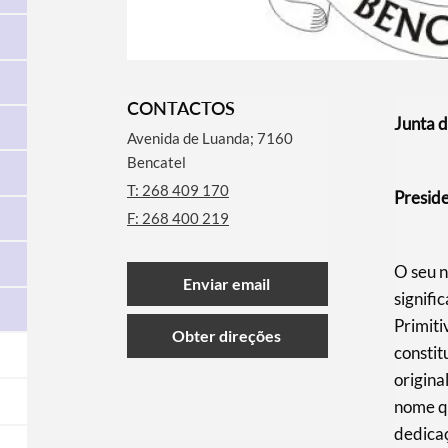
CONTACTOS
Junta d
Avenida de Luanda; 7160
Bencatel
T: 268 409 170
Presid
F: 268 400 219
O seu 
Enviar email
signifi
Primiti
Obter direções
constit
origina
nome q
dedica