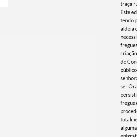
traça r
Este ed
tendo 
aldeia 
necessi
fregues
criação
do Cond
público
senhor
ser Or
persist
fregue
procede
totalm
algumas
epigraf